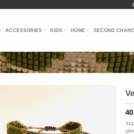
ACCESSORIES
KIDS
HOME
SECOND CHAN
S
Ve
40
Χειρ
χάν