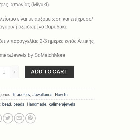
τρες Ιαπωνίας (Miyuki).
λείσιμο είναι με αυξομείωση και επίχρυσο/
ργυρο/ή οξειδωμένο βαρυδάκι.
όπιν παραγγελίας 2-3 ημέρες εντός Αττικής
imeraJewels by SoMatchMore
 I quantity
ADD TO CART
gories:
Bracelets
,
Jewelleries
,
New In
:
bead
,
beads
,
Handmade
,
kalimerajewels