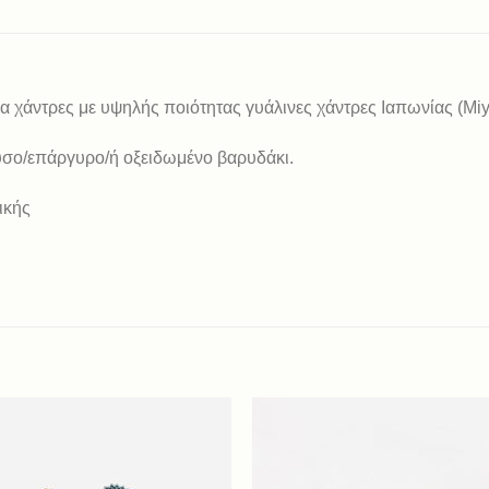
ια χάντρες με υψηλής ποιότητας γυάλινες χάντρες Ιαπωνίας (Miy
ρυσο/επάργυρο/ή οξειδωμένο βαρυδάκι.
ικής