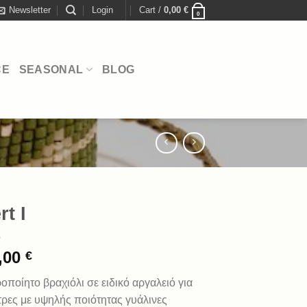
Newsletter
Login
Cart /
0,00
€
0
CE
SEASONAL
BLOG
rt I
,00
€
οποίητο βραχιόλι σε ειδικό αργαλειό για
τρες με υψηλής ποιότητας γυάλινες