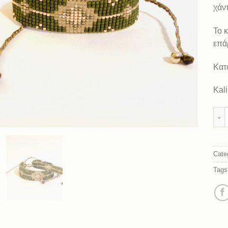
χάν
Το κ
επά
Κατ
Kal
Vert
Cate
Tags